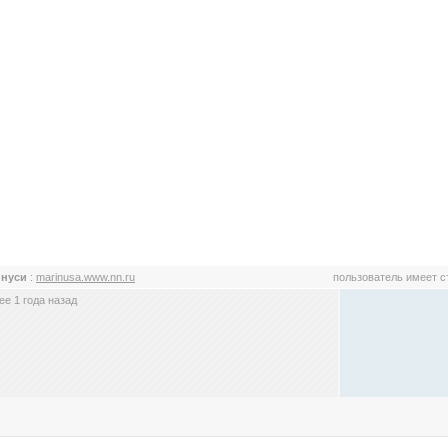
инуси
:
marinusa.www.nn.ru
пользователь имеет 
е 1 года назад