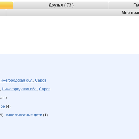
Друзья
( 73 )
Га
Мне нра
а
ижегородская обл.
,
Саров
,
Нижегородская обл.
,
Саров
зано
ное
(4)
9) ,
кино.животные.дети
(1)