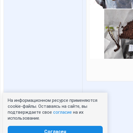
На информационном ресурсе применяются
Статистика портрета:
cookie-файлы. Оставаясь на сайте, вы
подтверждаете свое
согласие
на их
сейчас просматривают портрет - 0
использование.
зарегистрированные пользователи
посетившие портрет за 7 дней - 1
Согласен