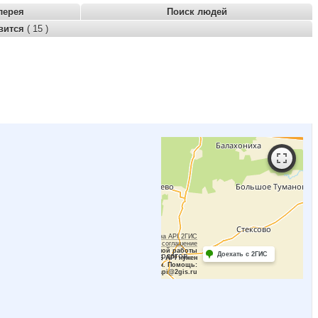
лерея
Поиск людей
вится
( 15 )
Работает на API 2ГИС
Лицензионное соглашение
Для корректной работы
Доехать с 2ГИС
Raster JS API нужен
ключ. Помощь:
api@2gis.ru