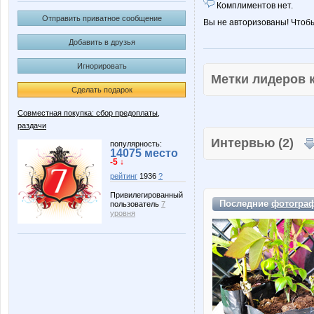
Комплиментов нет.
Отправить приватное сообщение
Вы не авторизованы! Чтоб
Добавить в друзья
Игнорировать
Метки лидеров
Сделать подарок
Совместная покупка: сбор предоплаты,
раздачи
Интервью (2)
популярность:
14075 место
-5 ↓
рейтинг
1936
?
Привилегированный
Последние
фотогра
пользователь
7
уровня