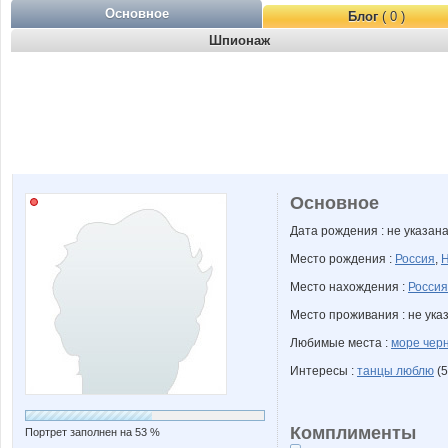
Основное
Блог
( 0 )
Шпионаж
Основное
Дата рождения : не указан
Место рождения :
Россия
,
Н
Место нахождения :
Россия
Место проживания : не ука
Любимые места :
море чер
Интересы :
танцы люблю
(5
Комплименты
Портрет заполнен на 53 %